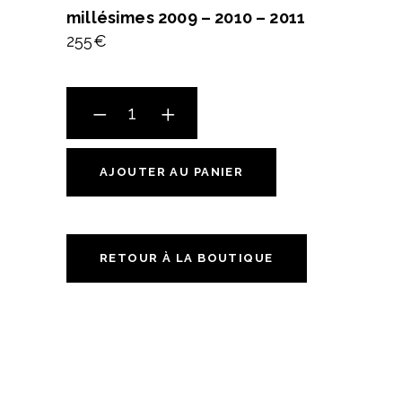
millésimes 2009 – 2010 – 2011
255€
Coffret
Légende
de
La
AJOUTER AU PANIER
Tour
Blanche
Millésimes
RETOUR À LA BOUTIQUE
2009
-
2010
-
2011
quantité